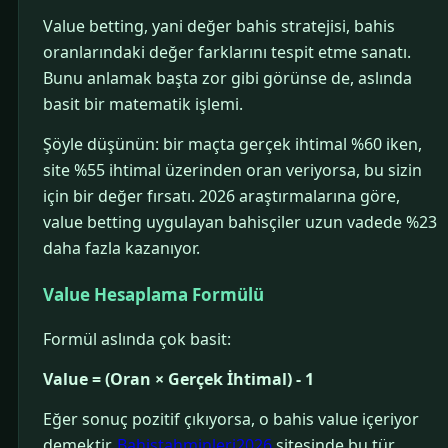
Value betting, yani değer bahis stratejisi, bahis
oranlarındaki değer farklarını tespit etme sanatı.
Bunu anlamak başta zor gibi görünse de, aslında
basit bir matematik işlemi.
Şöyle düşünün: bir maçta gerçek ihtimal %60 iken,
site %55 ihtimal üzerinden oran veriyorsa, bu sizin
için bir değer fırsatı. 2026 araştırmalarına göre,
value betting uygulayan bahisçiler uzun vadede %23
daha fazla kazanıyor.
Value Hesaplama Formülü
Formül aslında çok basit:
Value = (Oran × Gerçek İhtimal) - 1
Eğer sonuç pozitif çıkıyorsa, o bahis value içeriyor
demektir.
Bahistahminleri2026
sitesinde bu tür