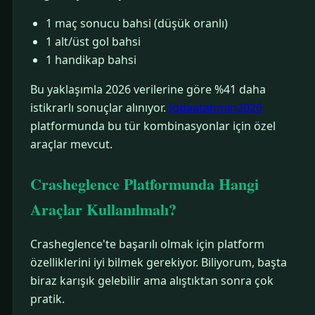
1 maç sonucu bahsi (düşük oranlı)
1 alt/üst gol bahsi
1 handikap bahsi
Bu yaklaşımla 2026 verilerine göre %41 daha
istikrarlı sonuçlar alınıyor.
Iddaatahmin2026
platformunda bu tür kombinasyonlar için özel
araçlar mevcut.
Crasheglence Platformunda Hangi
Araçlar Kullanılmalı?
Crasheglence'te başarılı olmak için platform
özelliklerini iyi bilmek gerekiyor. Biliyorum, başta
biraz karışık gelebilir ama alıştıktan sonra çok
pratik.