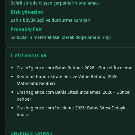
Belirli sürede oluşan çarpanların ortalaması
Risk yönetimi
Bahis büyüklüğü ve durdurma kuralları
Provably Fair
Sonuçların matematiksel olarak doğrulanabilirliği
İLGILI KONULAR
CrashEglence.com Bahis Rehberi 2026 - Güncel İnceleme
Kombine Kupon Stratejileri ve Value Betting: 2026
Matematik Rehberi
Crasheglence.com Bahis Sitesi İncelemesi 2026 - Güncel
Rehber
Crasheglence.com İnceleme 2026: Bahis Sitesi Detaylı
Analiz
ÖNERILEN KAYNAK