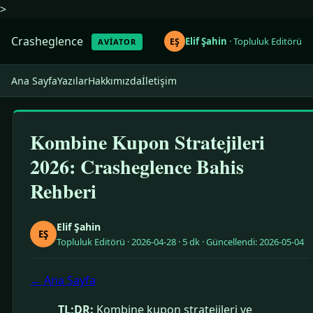
>
Crasheglence
Elif Şahin
· Topluluk Editörü
EŞ
AVIATOR
Ana Sayfa
Yazılar
Hakkımızda
İletişim
Kombine Kupon Stratejileri
2026: Crasheglence Bahis
Rehberi
Elif Şahin
EŞ
Topluluk Editörü · 2026-04-28 · 5 dk · Güncellendi: 2026-05-04
← Ana Sayfa
TL;DR:
Kombine kupon stratejileri ve