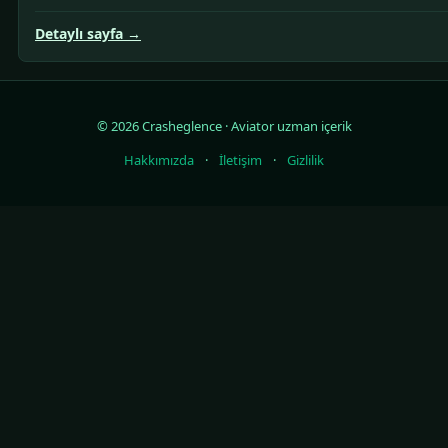
Detaylı sayfa →
© 2026 Crasheglence · Aviator uzman içerik
Hakkımızda
·
İletişim
·
Gizlilik