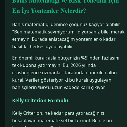
Bahis Matematiği ve Risk Yönetimi İçin
En İyi Yöntemler Nelerdir?
Bahis matematiği denince çoğunuz kaçıyor olabilir.
"Ben matematik sevmiyorum" diyorsanız bile, merak
etmeyin. Burada anlatacağım yöntemler o kadar
basit ki, herkes uygulayabilir.
En önemli kural: asla bütçenizin %5'inden fazlasını
tek kupona yatırmayın. Bu, 2026 yılında
crasheglence uzmanları tarafından önerilen altın
kural. Veriler gösteriyor ki bu kuralı uygulayan
bahisçilerin %89'u uzun vadede karlı çıkıyor.
Kelly Criterion Formülü
Kelly Criterion, ne kadar para yatıracağınızı
hesaplayan matematiksel bir formül. Bence bu