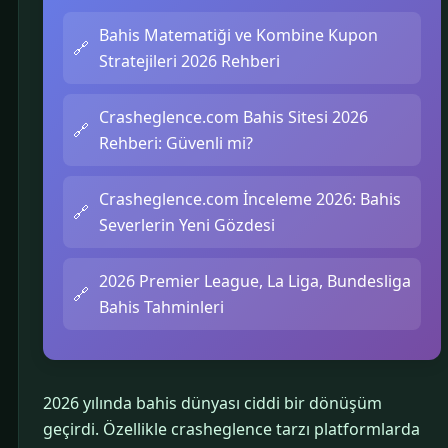
Bahis Matematiği ve Kombine Kupon
🔗
Stratejileri 2026 Rehberi
Crasheglence.com Bahis Sitesi 2026
🔗
Rehberi: Güvenli mi?
Crasheglence.com İnceleme 2026: Bahis
🔗
Severlerin Yeni Gözdesi
2026 Premier League, La Liga, Bundesliga
🔗
Bahis Tahminleri
2026 yılında bahis dünyası ciddi bir dönüşüm
geçirdi. Özellikle crasheglence tarzı platformlarda