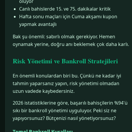
oluyor
Canlı bahislerde 15. ve 75. dakikalar kritik
Hafta sonu maçları için Cuma akşamı kupon
yapmak avantajlı
Bak şu önemli: sabırlı olmak gerekiyor. Hemen
oynamak yerine, doğru anı beklemek çok daha karlı.
Risk Yönetimi ve Bankroll Stratejileri
En önemli konulardan biri bu. Çünkü ne kadar iyi
tahmin yaparsanız yapın, risk yönetimi olmadan
uzun vadede kaybedersiniz.
2026 istatistiklerine göre, başarılı bahisçilerin %94'ü
sıkı bir bankroll yönetimi uyguluyor. Peki siz ne
yapıyorsunuz? Bütçenizi nasıl yönetiyorsunuz?
Temel Bankroll Kuralları