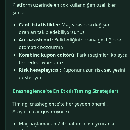
Platform üzerinde en çok kullandığım özellikler
şunlar:
Canlı istatistikler:
Maç sırasında değişen
oranları takip edebiliyorsunuz
Auto-cash out:
Belirlediğiniz orana geldiğinde
otomatik bozdurma
Kombine kupon editörü:
Farklı seçimleri kolayca
test edebiliyorsunuz
Risk hesaplayıcısı:
Kuponunuzun risk seviyesini
gösteriyor
Crasheglence'te En Etkili Timing Stratejileri
Timing, crasheglence'te her şeyden önemli.
Araştırmalar gösteriyor ki:
Maç başlamadan 2-4 saat önce en iyi oranlar