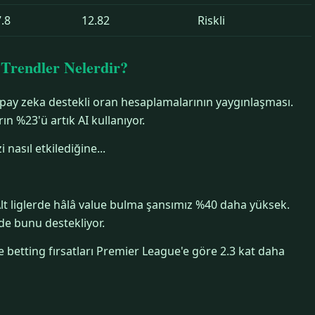
.8
12.82
Riskli
 Trendler Nelerdir?
pay zeka destekli oran hesaplamalarının yaygınlaşması.
ın %23'ü artık AI kullanıyor.
nasıl etkilediğine...
 Alt liglerde hâlâ value bulma şansımız %40 daha yüksek.
de bunu destekliyor.
e betting fırsatları Premier League'e göre 2.3 kat daha