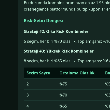
Bu durumda kombine oranınızın en az 1.95 olma
crasheglence platformunda bu tip kuponlar en st
Risk-Getiri Dengesi
Strateji #2: Orta Risk Kombineler
5 seçim, her biri %70 olasılık. Toplam şans: %1
Strateji #3: Yüksek Risk Kombineler
8 seçim, her biri %65 olasılık. Toplam şans: %6
Seçim Sayısı
Ortalama Olasılık
Ba
2
%75
%5
3
%70
%3
4
%65
%1