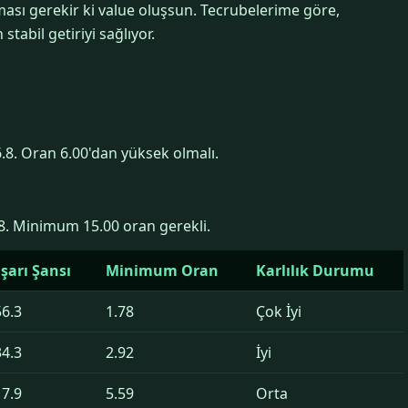
sı gerekir ki value oluşsun. Tecrubelerime göre,
abil getiriyi sağlıyor.
6.8. Oran 6.00'dan yüksek olmalı.
.8. Minimum 15.00 oran gerekli.
şarı Şansı
Minimum Oran
Karlılık Durumu
6.3
1.78
Çok İyi
4.3
2.92
İyi
7.9
5.59
Orta