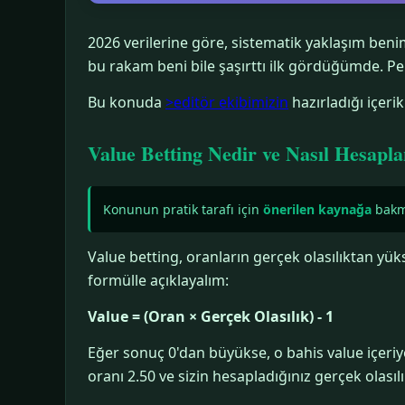
2026 verilerine göre, sistematik yaklaşım beni
bu rakam beni bile şaşırttı ilk gördüğümde. Pek
Bu konuda
>editör ekibimizin
hazırladığı içerik
Value Betting Nedir ve Nasıl Hesapla
Konunun pratik tarafı için
önerilen kaynağa
bakma
Value betting, oranların gerçek olasılıktan yük
formülle açıklayalım:
Value = (Oran × Gerçek Olasılık) - 1
Eğer sonuç 0'dan büyükse, o bahis value içeri
oranı 2.50 ve sizin hesapladığınız gerçek olasıl