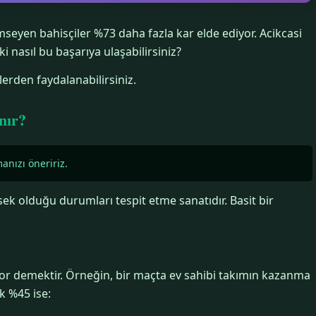
mseyen bahisçiler %73 daha fazla kar elde ediyor. Acikcasi
i nasıl bu başarıya ulaşabilirsiniz?
lerden faydalanabilirsiniz.
nır?
nızı öneririz.
sek olduğu durumları tespit etme sanatıdır. Basit bir
yor demektir. Örneğin, bir maçta ev sahibi takımın kazanma
ık %45 ise: