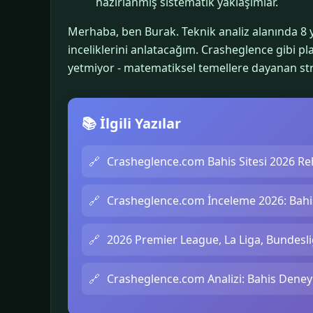
hazırlanmış sistematik yaklaşımlar.
Merhaba, ben Burak. Teknik analiz alanında 8 y
inceliklerini anlatacağım. Crasheglence gibi 
yetmiyor - matematiksel temellere dayanan stra
📚 İlgili Yazılar
🔗
Crasheglence.com Bahis Sitesi 2026 Re
🔗
Crasheglence.com İnceleme 2026: Bahis
🔗
2026 Premier League, La Liga, Bundesli
🔗
Crasheglence.com Analizi: Bahis Dene