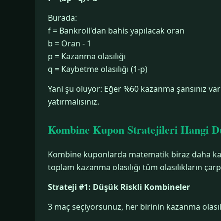
Burada:
f = Bankroll'dan bahis yapılacak oran
b = Oran - 1
p = Kazanma olasılığı
q = Kaybetme olasılığı (1-p)
Yani şu oluyor: Eğer %60 kazanma şansınız var
yatırmalısınız.
Kombine Kupon Stratejileri Hangi 
Kombine kuponlarda matematik biraz daha ka
toplam kazanma olasılığı tüm olasılıkların çarpı
Strateji #1: Düşük Riskli Kombineler
3 maç seçiyorsunuz, her birinin kazanma olasılı