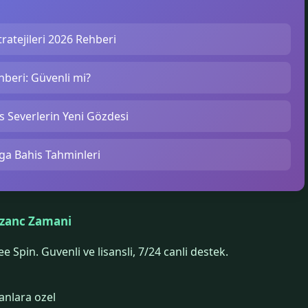
atejileri 2026 Rehberi
hberi: Güvenli mi?
 Severlerin Yeni Gözdesi
ga Bahis Tahminleri
Kazanc Zamani
Spin. Guvenli ve lisansli, 7/24 canli destek.
anlara ozel