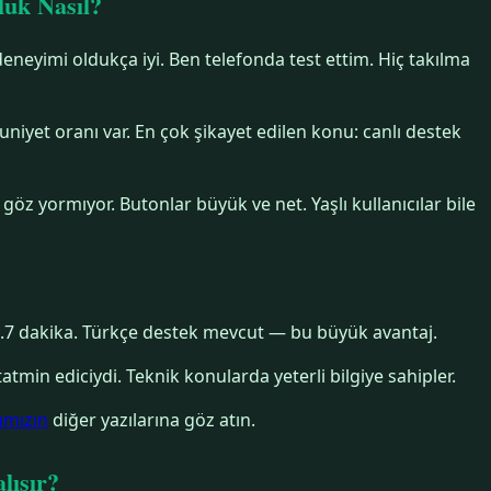
luk Nasıl?
neyimi oldukça iyi. Ben telefonda test ettim. Hiç takılma
niyet oranı var. En çok şikayet edilen konu: canlı destek
öz yormıyor. Butonlar büyük ve net. Yaşlı kullanıcılar bile
 3.7 dakika. Türkçe destek mevcut — bu büyük avantaj.
tmin ediciydi. Teknik konularda yeterli bilgiye sahipler.
ımızın
diğer yazılarına göz atın.
lışır?