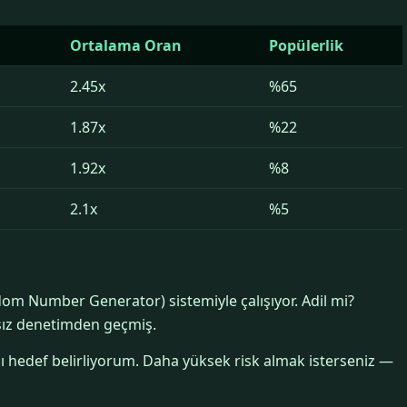
Ortalama Oran
Popülerlik
2.45x
%65
1.87x
%22
1.92x
%8
2.1x
%5
m Number Generator) sistemiyle çalışıyor. Adil mi?
sız denetimden geçmiş.
sı hedef belirliyorum. Daha yüksek risk almak isterseniz —