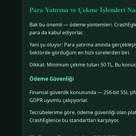
Para Yatırma ve Çekme İşlemleri Nas
Bak bu önemli — ödeme yöntemleri. CrashEgle
para da kabul ediyorlar.
Yani şu oluyor: Para yatırma anında gerçekleşi
Sektörde gördüğüm en hızlı sürelerden biri.
Dikkat. Minimum çekme tutarı 50 TL. Bu konuda
Ödeme Güvenliği
Finansal güvenlik konusunda — 256-bit SSL şifr
GDPR uyumlu çalışıyorlar.
Tecrübelerime göre, ödeme güvenliği olan plat
CrashEglence bu standartları karşılıyor.