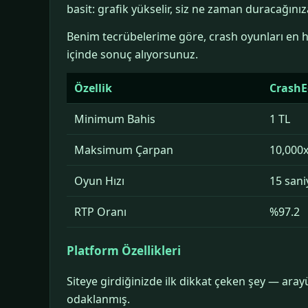
basit: grafik yükselir, siz ne zaman duracağınız
Benim tecrübelerime göre, crash oyunları en h
içinde sonuç alıyorsunuz.
Özellik
CrashE
Minimum Bahis
1 TL
Maksimum Çarpan
10,000
Oyun Hızı
15 sani
RTP Oranı
%97.2
Platform Özellikleri
Siteye girdiğinizde ilk dikkat çeken şey — ara
odaklanmış.