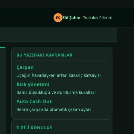
Elif Şahin
· Topluluk Editörü
EŞ
BU YAZIDAKI KAVRAMLAR
Çarpan
Uçağın havadayken artan kazanç katsayısı
Risk yönetimi
Bahis büyüklüğü ve durdurma kuralları
Auto Cash-Out
Belirli çarpanda otomatik çekim ayarı
İLGILI KONULAR