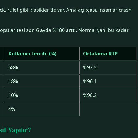
ck, rulet gibi klasikler de var. Ama açıkçası, insanlar crash
opülaritesi son 6 ayda %180 arttı. Normal yani bu kadar
Kullanıcı Tercihi (%)
Ortalama RTP
68%
%97.5
18%
%96.1
10%
%98.2
4%
ıl Yapılır?