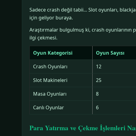
Sadece crash değil tabii... Slot oyunları, blackja
için geliyor buraya.
Araştırmalar bulgulmuş ki, crash oyunlarının p
ilgi çekmesi.
Oyun Kategorisi
Oyun Sayısı
Crash Oyunları
12
Slot Makineleri
25
Masa Oyunları
8
Canlı Oyunlar
6
Para Yatırma ve Çekme İşlemleri Nas