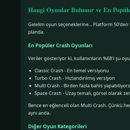
Hangi Oyunlar Bulunur ve En Popüle
Gelelim oyun seçeneklerine... Platform 50'den f
planda.
En Popüler Crash Oyunları
Veriler gösteriyor ki, kullanıcıların %68'i şu oyu
Classic Crash - En temel versiyonu
Turbo Crash - Hızlandırılmış versiyon
Multi Crash - Birden fazla bahis yapabiliyo
Space Crash - Uzay temalı, görsel olarak ze
Bence en eğlenceli olan Multi Crash. Çünkü he
aynı anda.
Diğer Oyun Kategorileri