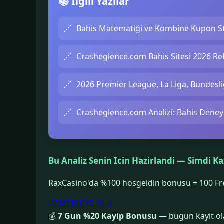
📚 İlgili Yazılar
🔗
Bahis Matematiği ve Kombine Kupon Str
🔗
Crasheglence.com Bahis Sitesi 2026 Re
🔗
2026 Premier League, La Liga, Bundesli
🔗
Crasheglence.com Analizi: Bahis Dene
Bu Analiz Senin Icin Hazirlandi — Simdi 
RaxCasino'da %100 hosgeldin bonusu + 100 Free 
HEMEN UYE OL »
💰
7 Gun %20 Kayip Bonusu
— bugun kayit ol