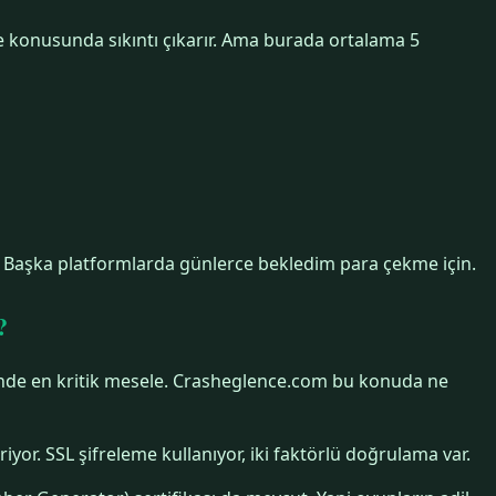
 konusunda sıkıntı çıkarır. Ama burada ortalama 5
. Başka platformlarda günlerce bekledim para çekme için.
?
erinde en kritik mesele. Crasheglence.com bu konuda ne
riyor. SSL şifreleme kullanıyor, iki faktörlü doğrulama var.