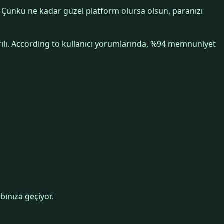
i. Çünkü ne kadar güzel platform olursa olsun, paranızı
lı. According to kullanıcı yorumlarında, %94 memnuniyet
abınıza geçiyor.