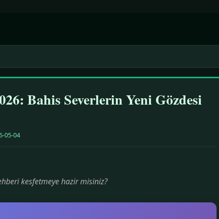
26: Bahis Severlerin Yeni Gözdesi
26-05-04
ehberi kesfetmeye hazir misiniz?