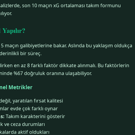
alizlerde, son 10 maçın xG ortalaması takım formunu
lıyor.
 Yapılır?
 5 maçın galibiyetlerine bakar. Aslında bu yaklaşım oldukça
erinlikli bir süreç.
irken en az 8 farklı faktör dikkate alınmalı. Bu faktörlerin
ninde %67 doğruluk oranına ulaşabiliyor.
mel Metrikler
ğil, yaratılan fırsat kalitesi
mlar evde çok farklı oynar
s:
Takım karakterini gösterir
ık ve ceza durumları
alarda aktif oldukları