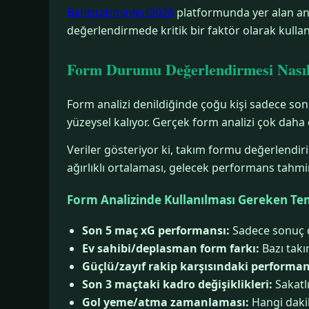
Bahistahminleri2026
platformunda yer alan an
değerlendirmede kritik bir faktör olarak kullanı
Form Durumu Değerlendirmesi Nasıl
Form analizi denildiğinde çoğu kişi sadece son
yüzeysel kalıyor. Gerçek form analizi çok daha d
Veriler gösteriyor ki, takım formu değerlendiril
ağırlıklı ortalaması, gelecek performans tahmi
Form Analizinde Kullanılması Gereken Te
Son 5 maç xG performansı:
Sadece sonuç de
Ev sahibi/deplasman form farkı:
Bazı takı
Güçlü/zayıf rakip karşısındaki performan
Son 3 maçtaki kadro değişiklikleri:
Sakatl
Gol yeme/atma zamanlaması:
Hangi dakik