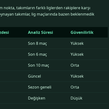
 nokta, takımların farklı liglerden rakiplere karşı
oynayan takımlar, lig maçlarında bazen beklenmedik
zdesi
Analiz Süresi
Güvenilirlik
Son 8 maç
Yüksek
Son 6 maç
Yüksek
Son 10 maç
Orta
Güncel
Yüksek
Sezon geneli
Orta
Değişken
Düşük