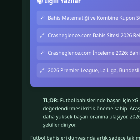
📚 İlgili Yazılar
🔗
Bahis Matematiği ve Kombine Kupon Str
🔗
Crasheglence.com Bahis Sitesi 2026 Re
🔗
Crasheglence.com İnceleme 2026: Bahis
🔗
2026 Premier League, La Liga, Bundesli
TL;DR:
Futbol bahislerinde başarı için xG
değerlendirmesi kritik öneme sahip. Araşt
daha yüksek başarı oranına ulaşıyor. 2026'
şekillendiriyor.
Futbol bahisleri dünyasında artık sadece takı