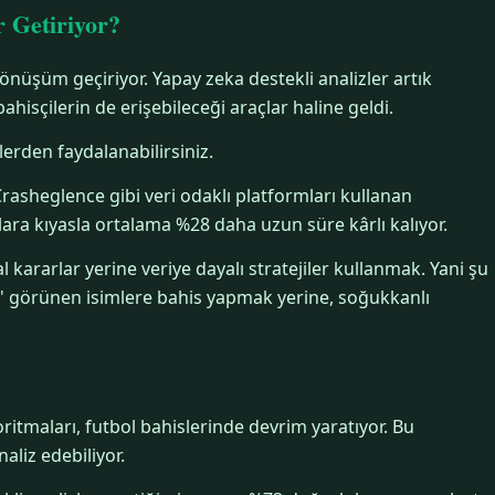
r Getiriyor?
dönüşüm geçiriyor. Yapay zeka destekli analizler artık
ahisçilerin de erişebileceği araçlar haline geldi.
lerden faydalanabilirsiniz.
Crasheglence gibi veri odaklı platformları kullanan
lara kıyasla ortalama %28 daha uzun süre kârlı kalıyor.
 kararlar yerine veriye dayalı stratejiler kullanmak. Yani şu
lü' görünen isimlere bahis yapmak yerine, soğukkanlı
itmaları, futbol bahislerinde devrim yaratıyor. Bu
aliz edebiliyor.