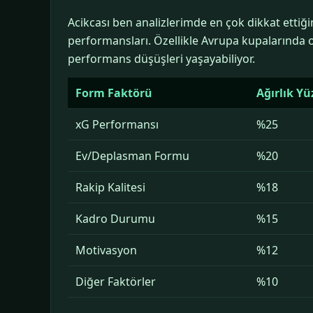
Acikcası ben analizlerimde en çok dikkat ettiğim
performansları. Özellikle Avrupa kupalarında 
performans düşüşleri yaşayabiliyor.
Form Faktörü
Ağırlık Yü
xG Performansı
%25
Ev/Deplasman Formu
%20
Rakip Kalitesi
%18
Kadro Durumu
%15
Motivasyon
%12
Diğer Faktörler
%10