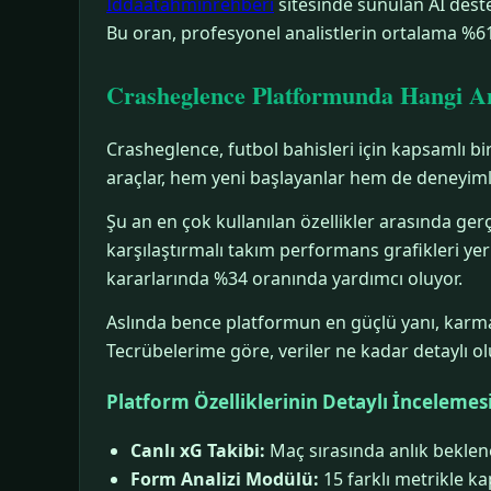
Iddaatahminrehberi
sitesinde sunulan AI deste
Bu oran, profesyonel analistlerin ortalama %61
Crasheglence Platformunda Hangi An
Crasheglence, futbol bahisleri için kapsamlı bi
araçlar, hem yeni başlayanlar hem de deneyimli 
Şu an en çok kullanılan özellikler arasında ge
karşılaştırmalı takım performans grafikleri yer a
kararlarında %34 oranında yardımcı oluyor.
Aslında bence platformun en güçlü yanı, karmaşı
Tecrübelerime göre, veriler ne kadar detaylı ol
Platform Özelliklerinin Detaylı İncelemes
Canlı xG Takibi:
Maç sırasında anlık beklen
Form Analizi Modülü:
15 farklı metrikle k