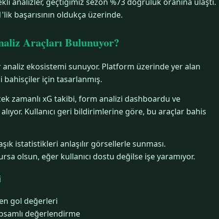
kli analizler, geçtiğimiz sezon %73 doğruluk oranına ulaştı.
'lik başarısının oldukça üzerinde.
aliz Araçları Bulunuyor?
r analiz ekosistemi sunuyor. Platform üzerinde yer alan
bahisçiler için tasarlanmış.
rçek zamanlı xG takibi, form analizi dashboardu ve
lıyor. Kullanıcı geri bildirimlerine göre, bu araçlar bahis
k istatistikleri anlaşılır görsellerle sunması.
ursa olsun, eğer kullanıcı dostu değilse işe yaramıyor.
i
en gol değerleri
apsamlı değerlendirme