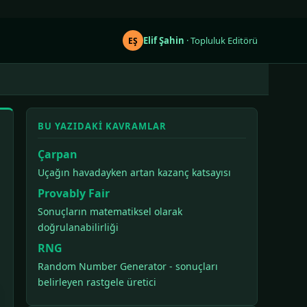
Elif Şahin
· Topluluk Editörü
EŞ
BU YAZIDAKI KAVRAMLAR
Çarpan
Uçağın havadayken artan kazanç katsayısı
Provably Fair
Sonuçların matematiksel olarak
doğrulanabilirliği
RNG
Random Number Generator - sonuçları
belirleyen rastgele üretici