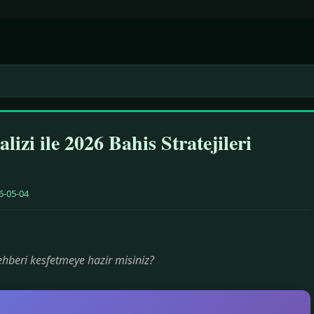
lizi ile 2026 Bahis Stratejileri
26-05-04
ehberi kesfetmeye hazir misiniz?