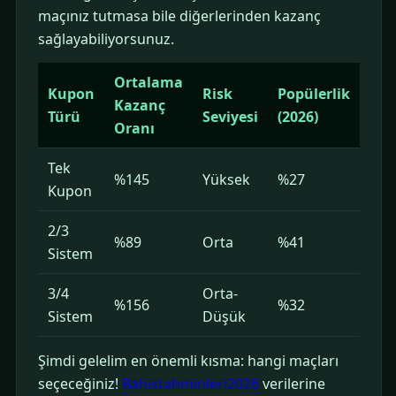
maçınız tutmasa bile diğerlerinden kazanç
sağlayabiliyorsunuz.
Ortalama
Kupon
Risk
Popülerlik
Kazanç
Türü
Seviyesi
(2026)
Oranı
Tek
%145
Yüksek
%27
Kupon
2/3
%89
Orta
%41
Sistem
3/4
Orta-
%156
%32
Sistem
Düşük
Şimdi gelelim en önemli kısma: hangi maçları
seçeceğiniz!
Bahistahminleri2026
verilerine