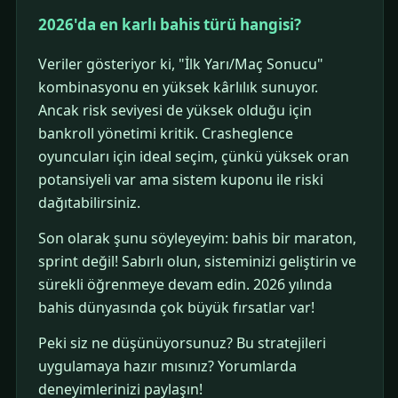
2026'da en karlı bahis türü hangisi?
Veriler gösteriyor ki, "İlk Yarı/Maç Sonucu"
kombinasyonu en yüksek kârlılık sunuyor.
Ancak risk seviyesi de yüksek olduğu için
bankroll yönetimi kritik. Crasheglence
oyuncuları için ideal seçim, çünkü yüksek oran
potansiyeli var ama sistem kuponu ile riski
dağıtabilirsiniz.
Son olarak şunu söyleyeyim: bahis bir maraton,
sprint değil! Sabırlı olun, sisteminizi geliştirin ve
sürekli öğrenmeye devam edin. 2026 yılında
bahis dünyasında çok büyük fırsatlar var!
Peki siz ne düşünüyorsunuz? Bu stratejileri
uygulamaya hazır mısınız? Yorumlarda
deneyimlerinizi paylaşın!