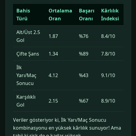
Bahis
Ortalama
Başarı
Kârlılık
Türü
Oran
Oranı
İndeksi
Alt/Üst 2.5
1.87
%76
8.4/10
Gol
Çifte Şans
1.34
%89
7.8/10
İlk
Yarı/Maç
4.12
%43
9.1/10
Sonucu
Karşılıklı
2.15
%67
8.9/10
Gol
Veriler gösteriyor ki, İlk Yarı/Maç Sonucu
kombinasyonu en yüksek kârlılık sunuyor! Ama
tabii ki risk de o kadar yüksek.