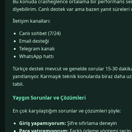
Bu konuda crasheglence ortalama bir performans ser
diyebilirim. Canlı destek var ama bazen yanıt süreleri 
İletişim kanalları:
Canlı sohbet (7/24)
Email desteği
Telegram kanalı
WhatsApp hattı
Türkçe destek mevcut ve genelde sorular 15-30 dakika
yanıtlanıyor. Karmaşık teknik konularda biraz daha uz
tabii.
Yaygın Sorunlar ve Çözümleri
En çok karşılaştığım sorunlar ve çözümleri şöyle:
Giriş yapamıyorum:
Şifre sıfırlama deneyin
Para yatıramıyorum:
Farklı ödeme yöntemi seçin