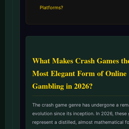
Platforms?
What Makes Crash Games th
Most Elegant Form of Online
Gambling in 2026?
The crash game genre has undergone a rem
evolution since its inception. In 2026, thes
represent a distilled, almost mathematical f