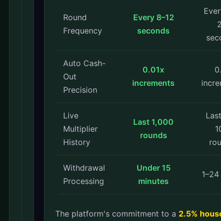
Ever
Round
Every 8–12
Frequency
seconds
sec
Auto Cash-
0.01x
0
Out
increments
incr
Precision
Live
Las
Last 1,000
Multiplier
1
rounds
History
ro
Withdrawal
Under 15
1–24
Processing
minutes
The platform's commitment to a
2.5% hous