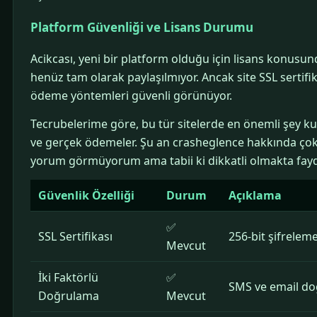
Platform Güvenliği ve Lisans Durumu
Acikcası, yeni bir platform olduğu için lisans konusund
henüz tam olarak paylaşılmıyor. Ancak site SSL sertifik
ödeme yöntemleri güvenli görünüyor.
Tecrubelerime göre, bu tür sitelerde en önemli şey ku
ve gerçek ödemeler. Şu an crasheglence hakkında çok 
yorum görmüyorum ama tabii ki dikkatli olmakta fayd
Güvenlik Özelliği
Durum
Açıklama
✅
SSL Sertifikası
256-bit şifrelem
Mevcut
İki Faktörlü
✅
SMS ve email d
Doğrulama
Mevcut