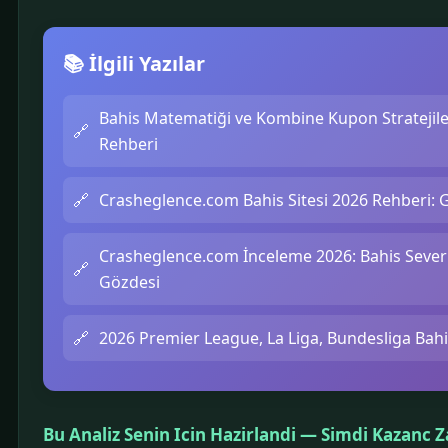
📚 İlgili Yazılar
Bahis Matematiği ve Kombine Kupon Stratejile
🔗
Rehberi
🔗
Crasheglence.com Bahis Sitesi 2026 Rehberi: 
Crasheglence.com İnceleme 2026: Bahis Severl
🔗
Gözdesi
🔗
2026 Premier League, La Liga, Bundesliga Bahi
Bu Analiz Senin Icin Hazirlandi — Simdi Kazanc 