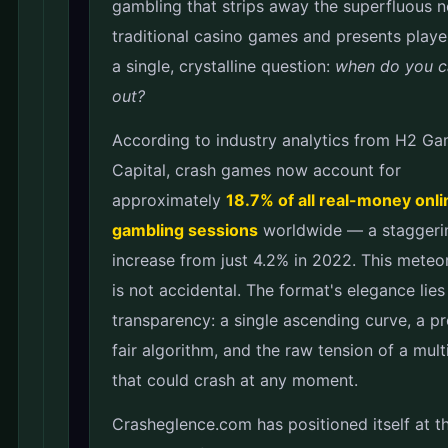
gambling that strips away the superfluous n
traditional casino games and presents playe
a single, crystalline question:
when do you c
out?
According to industry analytics from H2 Ga
Capital, crash games now account for
approximately
18.7% of all real-money onli
gambling sessions
worldwide — a staggeri
increase from just 4.2% in 2022. This meteor
is not accidental. The format's elegance lies 
transparency: a single ascending curve, a p
fair algorithm, and the raw tension of a multi
that could crash at any moment.
Crasheglence.com has positioned itself at t