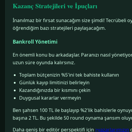
Kazanç Stratejileri ve İpuçları
İnanılmaz bir fırsat sunacağım size şimdi! Tecrübeli 
öğrendiğim bazı stratejileri paylaşacağım.
Bankroll Yönetimi
En önemli konu bu arkadaşlar. Paranızı nasıl yönetiyo
uzun süre oyunda kalırsınız.
Toplam bütçenizin %5'ini tek bahiste kullanın
Günlük kayıp limitinizi belirleyin
Kazandığınızda bir kısmını çekin
Duygusal kararlar vermeyin
Ben şahsen 100 TL ile başlayıp %2'lik bahislerle oynu
başına 2 TL. Bu şekilde 50 round oynama şansım oluyo
Daha geniş bir editör perspektifi için
>yazarlarımızın
d