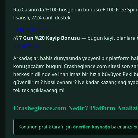
RaxCasino'da %100 hosgeldin bonusu + 100 Free Spin.
lisansli, 7/24 canli destek.
HEMEN UYE OL »
💰
7 Gun %20 Kayip Bonusu
— bugun kayit olanlara 
BONUSU AL
Arkadaşlar, bahis dünyasında yepyeni bir platform h
konuşacağım bugün! Crasheglence.com sitesi son z
herkesin dilinde ve inanılmaz bir hızla büyüyor. Peki 
güvenilir mi? Nasıl oynanır? Ne kadar kazanç sağlayabi
tek tek açıklayacağım!
Crasheglence.com Nedir? Platform Analizi
Konunun pratik tarafı için
önerilen kaynağa
bakmanızı öne