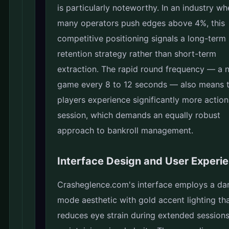
is particularly noteworthy. In an industry wh
many operators push edges above 4%, this
competitive positioning signals a long-term 
retention strategy rather than short-term
extraction. The rapid round frequency — a 
game every 8 to 12 seconds — also means 
players experience significantly more action
session, which demands an equally robust
approach to bankroll management.
Interface Design and User Experi
Crasheglence.com's interface employs a da
mode aesthetic with gold accent lighting th
reduces eye strain during extended sessions