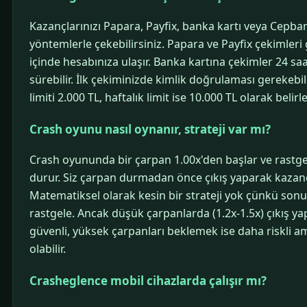
Kazançlarınızı Papara, Payfix, banka kartı veya Cepban
yöntemlerle çekebilirsiniz. Papara ve Payfix çekimleri
içinde hesabınıza ulaşır. Banka kartına çekimler 24 sa
sürebilir. İlk çekiminizde kimlik doğrulaması gerekebi
limiti 2.000 TL, haftalık limit ise 10.000 TL olarak belir
Crash oyunu nasıl oynanır, strateji var mı?
Crash oyununda bir çarpan 1.00x'den başlar ve rastge
durur. Siz çarpan durmadan önce çıkış yaparak kazancı
Matematiksel olarak kesin bir strateji yok çünkü so
rastgele. Ancak düşük çarpanlarda (1.2x-1.5x) çıkış 
güvenli, yüksek çarpanları beklemek ise daha riskli a
olabilir.
Crasheglence mobil cihazlarda çalışır mı?