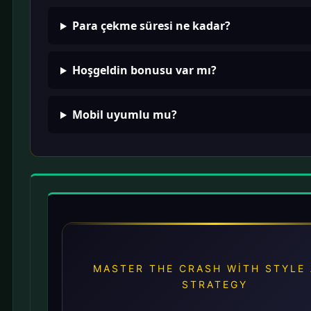
Para çekme süresi ne kadar?
Hoşgeldin bonusu var mı?
Mobil uyumlu mu?
MASTER THE CRASH WITH STYLE
STRATEGY