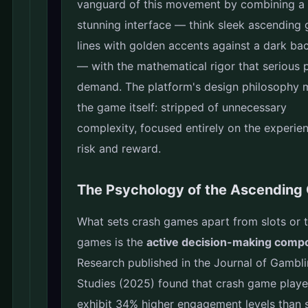
vanguard of this movement by combining a v
stunning interface — think sleek ascending 
lines with golden accents against a dark b
— with the mathematical rigor that serious 
demand. The platform's design philosophy m
the game itself: stripped of unnecessary
complexity, focused entirely on the experie
risk and reward.
The Psychology of the Ascending
What sets crash games apart from slots or 
games is the
active decision-making comp
Research published in the Journal of Gambl
Studies (2025) found that crash game playe
exhibit 34% higher engagement levels than s