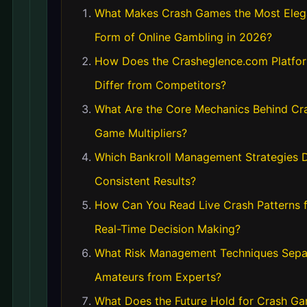
What Makes Crash Games the Most Eleg
Form of Online Gambling in 2026?
How Does the Crasheglence.com Platfo
Differ from Competitors?
What Are the Core Mechanics Behind Cr
Game Multipliers?
Which Bankroll Management Strategies D
Consistent Results?
How Can You Read Live Crash Patterns 
Real-Time Decision Making?
What Risk Management Techniques Sepa
Amateurs from Experts?
What Does the Future Hold for Crash Ga