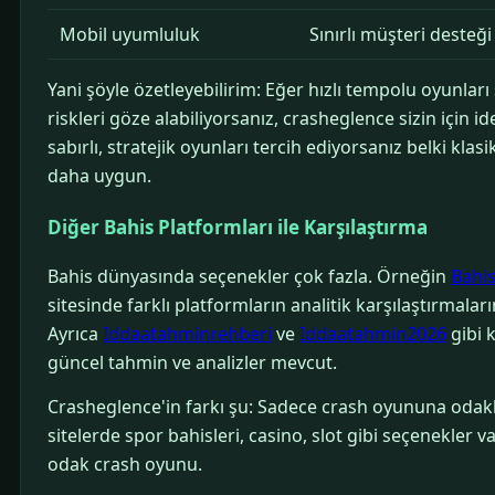
Mobil uyumluluk
Sınırlı müşteri desteği
Yani şöyle özetleyebilirim: Eğer hızlı tempolu oyunları
riskleri göze alabiliyorsanız, crasheglence sizin için id
sabırlı, stratejik oyunları tercih ediyorsanız belki klasi
daha uygun.
Diğer Bahis Platformları ile Karşılaştırma
Bahis dünyasında seçenekler çok fazla. Örneğin
Bahi
sitesinde farklı platformların analitik karşılaştırmaların
Ayrıca
Iddaatahminrehberi
ve
Iddaatahmin2026
gibi 
güncel tahmin ve analizler mevcut.
Crasheglence'in farkı şu: Sadece crash oyununa odak
sitelerde spor bahisleri, casino, slot gibi seçenekler 
odak crash oyunu.