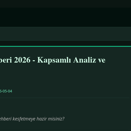
eri 2026 - Kapsamlı Analiz ve
26-05-04
ehberi kesfetmeye hazir misiniz?