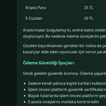
Kripto Para
25 TL
E-Cüzdan
20 TL
Arastırmalar bulgulamış ki, online bahis sitel
oluşturuyor. Bu nedenle ödeme süreçlerini yak
Gözden kaçırılmaması gereken bir nokta da çeki
kazançlar elde eden oyuncular için sorun yarata
Ödeme Güvenliği İpuçları
Simdi gelelim güvenlik kısmına. Ödeme yapark
Sadece kendi adınıza kayıtlı kartları kullanın
İşlem öncesi platform güvenlik sertifikaları
Büyük tutarlarda işlem öncesi platform geçm
E-posta onaylarını mutlaka kontrol edin