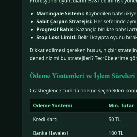
Profesyonel oyuncuların %78'i belirli risk yöneti
Martingale Sistemi:
Kaybedilen bahsi ikiy
Sabit Çarpan Stratejisi:
Her seferinde aynı
Progresif Bahis:
Kazançla birlikte bahsi ar
Stop-Loss Limiti:
Belirli kayıpta oyunu bır
Dikkat edilmesi gereken husus, hiçbir stratej
denediniz mi bu stratejileri? Tecrübelerime gör
Ödeme Yöntemleri ve İşlem Süreleri 
Crasheglence.com'da ödeme seçenekleri konusu
Ödeme Yöntemi
Min. Tutar
Kredi Kartı
50 TL
Banka Havalesi
100 TL