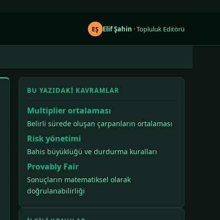
Elif Şahin
· Topluluk Editörü
EŞ
BU YAZIDAKI KAVRAMLAR
Multiplier ortalaması
Belirli sürede oluşan çarpanların ortalaması
Risk yönetimi
Bahis büyüklüğü ve durdurma kuralları
Provably Fair
Sonuçların matematiksel olarak
doğrulanabilirliği