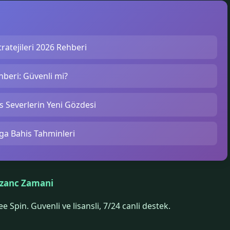
atejileri 2026 Rehberi
hberi: Güvenli mi?
 Severlerin Yeni Gözdesi
ga Bahis Tahminleri
Kazanc Zamani
Spin. Guvenli ve lisansli, 7/24 canli destek.