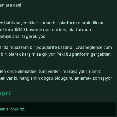
anlara ozel
e bahis seçenekleri sunan bir platform olarak dikkat
n sektörü %340 büyüme gösterirken, platformun
taylı analizi gerekiyor.
ıllarda muazzam bir popülarite kazandı. Crasheglence.com
biri olarak karşımıza çıkıyor. Peki bu platform gerçekten
en önce elimizdeki tüm verileri masaya yatırmamız
nek var ki, hangisinin doğru olduğunu anlamak zorlaşıyor.
ışır?
nızı öneririz.