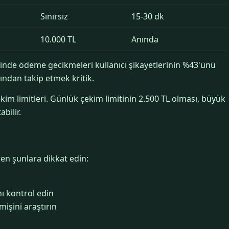
Sınırsız
15-30 dk
10.000 TL
Anında
erinde ödeme gecikmeleri kullanıcı şikayetlerinin %43'ünü
ından takip etmek kritik.
m limitleri. Günlük çekim limitinin 2.500 TL olması, büyük
bilir.
en şunlara dikkat edin:
nı kontrol edin
işini araştırın