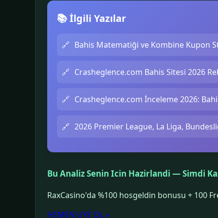
📚 İlgili Yazılar
🔗
Bahis Matematiği ve Kombine Kupon Str
🔗
Crasheglence.com Bahis Sitesi 2026 Re
🔗
Crasheglence.com İnceleme 2026: Bahis
🔗
2026 Premier League, La Liga, Bundesli
Bu Analiz Senin Icin Hazirlandi — Simdi 
RaxCasino'da %100 hosgeldin bonusu + 100 Free 
HEMEN UYE OL »