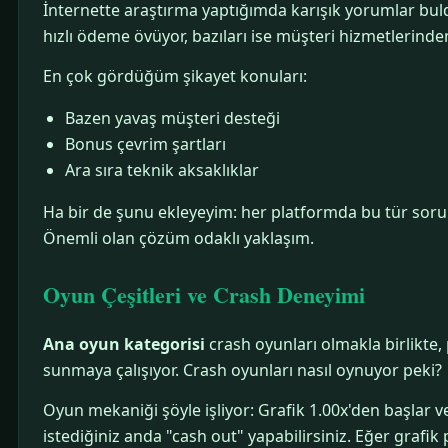
İnternette araştırma yaptığımda karışık yorumlar buld
hızlı ödeme övüyor, bazıları ise müşteri hizmetlerinden
En çok gördüğüm şikayet konuları:
Bazen yavaş müşteri desteği
Bonus çevrim şartları
Ara sıra teknik aksaklıklar
Ha bir de şunu ekleyeyim: her platformda bu tür sorunl
Önemli olan çözüm odaklı yaklaşım.
Oyun Çeşitleri ve Crash Deneyimi
Ana oyun kategorisi
crash oyunları olmakla birlikte, 
sunmaya çalışıyor. Crash oyunları nasıl oynuyor peki?
Oyun mekaniği şöyle işliyor: Grafik 1.00x'den başlar ve 
istediğiniz anda "cash out" yapabilirsiniz. Eğer grafik 