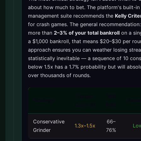
about how much to bet. The platform's built-in
management suite recommends the
Kelly Crite
for crash games. The general recommendation
more than
2–3% of your total bankroll
on a sin
a $1,000 bankroll, that means $20–$30 per rou
approach ensures you can weather losing strea
statistically inevitable — a sequence of 10 con
below 1.5x has a 1.7% probability but will absol
over thousands of rounds.
Target
Win
Strategy
Varia
Cashout
Rate
Conservative
66–
1.3x–1.5x
Lo
Grinder
76%