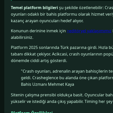
Temel platform bilgileri
şu şekilde özetlenebilir: Cra
oyunları odaklı bir bahis platformu olarak hizmet veriyo
kazanç arayan oyuncuları hedef alıyor.
Konunun derinine inmek için
>editöryel yaklaşımımız
alabilirsiniz.
Platform 2025 sonlarında Türk pazarına girdi. Hızla b
tabanı dikkat çekiyor. Acikcasi, crash oyunlarının popü
dönemde ciddi artış gösterdi.
"Crash oyunları, adrenalin arayan bahisçilerin te
geldi. Crasheglence bu alanda öne çıkan platform
Bahis Uzmanı Mehmet Kaya
Sitenin çalışma prensibi oldukça basit. Oyuncular bahi
yükselir ve istediği anda çıkış yapabilir. Timing her şe