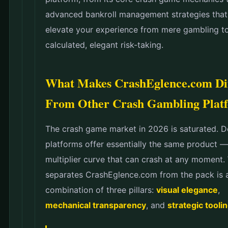
advanced bankroll management strategies that
elevate your experience from mere gambling t
calculated, elegant risk-taking.
What Makes CrashEglence.com Dif
From Other Crash Gambling Plat
The crash game market in 2026 is saturated. 
platforms offer essentially the same product — 
multiplier curve that can crash at any moment.
separates CrashEglence.com from the pack is 
combination of three pillars:
visual elegance
,
mechanical transparency
, and
strategic tooli