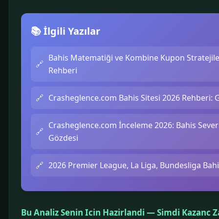
📚 İlgili Yazılar
Bahis Matematiği ve Kombine Kupon Stratejile
🔗
Rehberi
🔗
Crasheglence.com Bahis Sitesi 2026 Rehberi: 
Crasheglence.com İnceleme 2026: Bahis Severl
🔗
Gözdesi
🔗
2026 Premier League, La Liga, Bundesliga Bahi
Bu Analiz Senin Icin Hazirlandi — Simdi Kazanc 