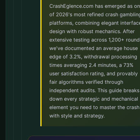
CrashEglence.com has emerged as o
of 2026's most refined crash gamblin
platforms, combining elegant interfac
design with robust mechanics. After
extensive testing across 1,200+ round
we've documented an average house
edge of 3.2%, withdrawal processing
times averaging 2.4 minutes, a 73%
user satisfaction rating, and provably
fair algorithms verified through
independent audits. This guide breaks
down every strategic and mechanical
element you need to master the crash
with style and strategy.