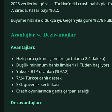
2026 verilerine göre — Türkiye'deki crash bahis platf
7. sırada. Pazar payı %3.2.
Büyüme hızı ise oldukça iyi. Geçen yıla göre %278 kullan
Avantajlar ve Dezavantajlar
Avantajları:
Hızlı para çekme işlemleri (ortalama 2.4 dakika)
Düşük minimum bahis limitleri (1 TL'den başlıyor)
Yüksek RTP oranları (%97.2)
7/24 Türkçe canlı destek
SSL güvenlik sertifikası
Crash oyunlarında geniş çarpan aralığı
Dezavantajları: