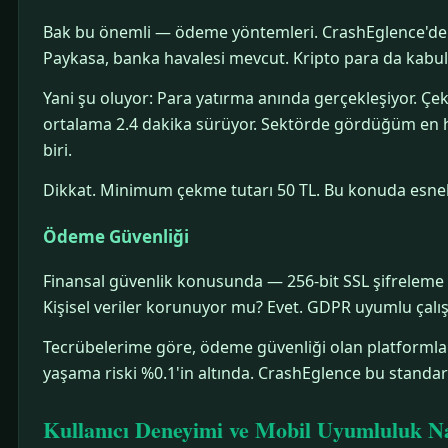
Bak bu önemli — ödeme yöntemleri. CrashEglence'de
Paykasa, banka havalesi mevcut. Kripto para da kabul 
Yani şu oluyor: Para yatırma anında gerçekleşiyor. Çek
ortalama 2.4 dakika sürüyor. Sektörde gördüğüm en h
biri.
Dikkat. Minimum çekme tutarı 50 TL. Bu konuda esnek 
Ödeme Güvenliği
Finansal güvenlik konusunda — 256-bit SSL şifreleme k
Kişisel veriler korunuyor mu? Evet. GDPR uyumlu çalışı
Tecrübelerime göre, ödeme güvenliği olan platformla
yaşama riski %0.1'in altında. CrashEglence bu standartl
Kullanıcı Deneyimi ve Mobil Uyumluluk Na