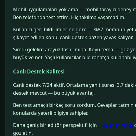
Mobil uygulamaları yok ama — mobil tarayıcı deneyimi
Ben telefonda test ettim. Hiç takılma yaşamadım.
Kullanıcı geri bildirimlerine göre — %87 memnuniyet o
şikayet edilen konu: canlı destek bazen yavaş kalıyor.
Simdi gelelim arayüz tasarımına. Koyu tema — göz yo
büyük ve net. Yaşlı kullanıcılar bile rahatça kullanabiliy
Canlı Destek Kalitesi
Canlı destek 7/24 aktif. Ortalama yanıt süresi 3.7 daki
destek mevcut — bu büyük avantaj.
Ben test amaçlı birkaç soru sordum. Cevaplar tatmin e
konularda yeterli bilgiye sahipler.
Daha geniş bir editör perspektifi için
>yazarlarımızın
d
göz atın.