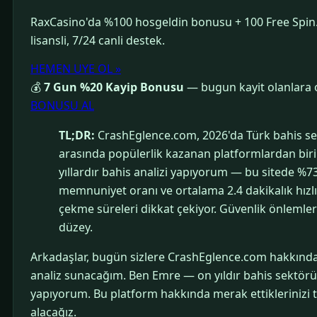
RaxCasino'da %100 hosgeldin bonusu + 100 Free Spin.
lisansli, 7/24 canli destek.
HEMEN UYE OL »
💰
7 Gun %20 Kayip Bonusu
— bugun kayit olanlara 
BONUSU AL
TL;DR:
CrashEglence.com, 2026'da Türk bahis se
arasında popülerlik kazanan platformlardan biri
yıllardır bahis analizi yapıyorum — bu sitede %73
memnuniyet oranı ve ortalama 2.4 dakikalık hızl
çekme süreleri dikkat çekiyor. Güvenlik önlemler
düzey.
Arkadaşlar, bugün sizlere CrashEglence.com hakkında 
analiz sunacağım. Ben Emre — on yıldır bahis sektörü
yapıyorum. Bu platform hakkında merak ettiklerinizi t
alacağız.