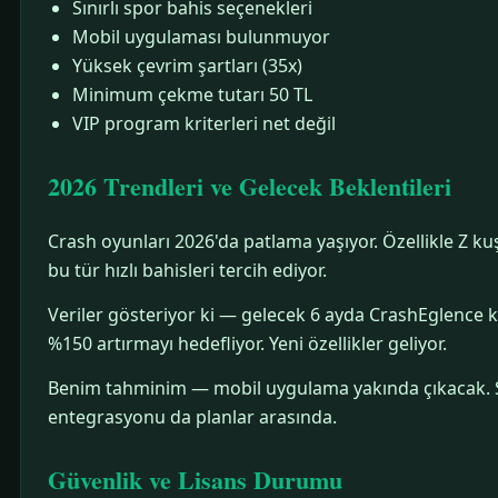
Sınırlı spor bahis seçenekleri
Mobil uygulaması bulunmuyor
Yüksek çevrim şartları (35x)
Minimum çekme tutarı 50 TL
VIP program kriterleri net değil
2026 Trendleri ve Gelecek Beklentileri
Crash oyunları 2026'da patlama yaşıyor. Özellikle Z kuş
bu tür hızlı bahisleri tercih ediyor.
Veriler gösteriyor ki — gelecek 6 ayda CrashEglence ku
%150 artırmayı hedefliyor. Yeni özellikler geliyor.
Benim tahminim — mobil uygulama yakında çıkacak.
entegrasyonu da planlar arasında.
Güvenlik ve Lisans Durumu