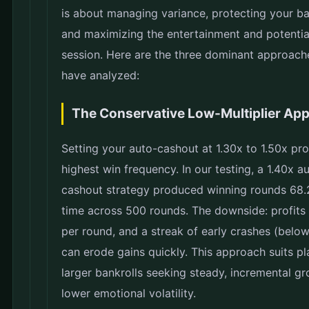
is about managing variance, protecting your ba
and maximizing the entertainment and potentia
session. Here are the three dominant approac
have analyzed:
The Conservative Low-Multiplier Ap
Setting your auto-cashout at 1.30x to 1.50x pr
highest win frequency. In our testing, a 1.40x a
cashout strategy produced winning rounds 68.
time across 500 rounds. The downside: profits 
per round, and a streak of early crashes (below
can erode gains quickly. This approach suits pl
larger bankrolls seeking steady, incremental g
lower emotional volatility.