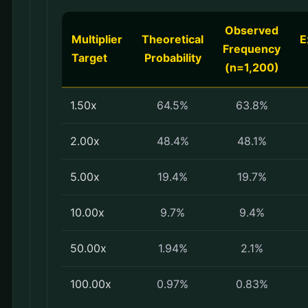
Observed
Multiplier
Theoretical
E
Frequency
Target
Probability
(n=1,200)
1.50x
64.5%
63.8%
2.00x
48.4%
48.1%
5.00x
19.4%
19.7%
10.00x
9.7%
9.4%
50.00x
1.94%
2.1%
100.00x
0.97%
0.83%