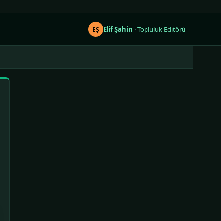
Elif Şahin
· Topluluk Editörü
EŞ