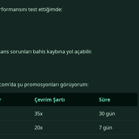
rformansını test ettiğimde:
s sorunları bahis kaybına yol açabilir.
.com'da şu promosyonları görüyorum:
r
Çevrim Şartı
Süre
35x
30 gün
20x
7 gün