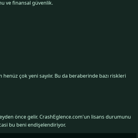
mu ve finansal güvenlik.
enüz çok yeni sayılır. Bu da beraberinde bazı riskleri
 şeyden önce gelir. CrashEglence.com'un lisans durumunu
casi bu beni endişelendiriyor.