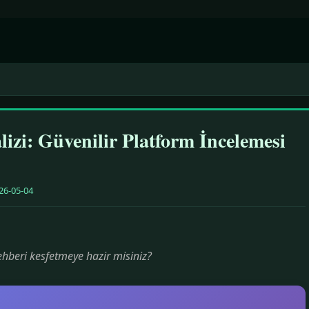
izi: Güvenilir Platform İncelemesi
026-05-04
ehberi kesfetmeye hazir misiniz?