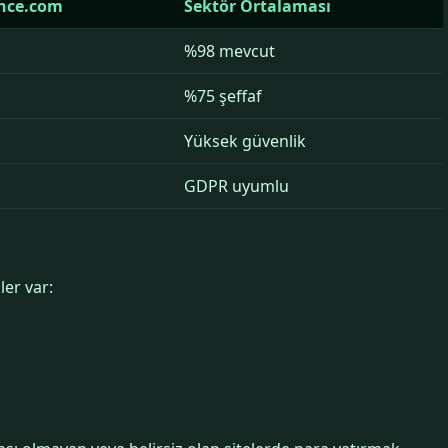
nce.com
Sektör Ortalaması
%98 mevcut
%75 şeffaf
Yüksek güvenlik
GDPR uyumlu
ler var: