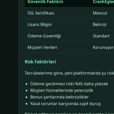
Güvenlik Faktörü
CrashEgle
SSL Sertifikası
Mevcut
Lisans Bilgisi
Belirsiz
Ödeme Güvenliği
Standart
Müşteri Verileri
Korunuyor
Risk Faktörleri
Tecrübelerime göre, yeni platformlarda şu risk
Ödeme gecikmesi riski %45 daha yüksek
Müşteri hizmetlerinde yetersizlik
Bonus şartlarında belirsizlikler
Yasal sorunlar karşısında zayıf duruş