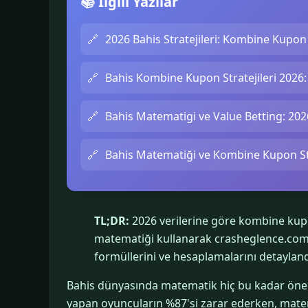
📚 İlgili Yazılar
🔗
2026 Bahis Stratejileri: Kombine Kupon
🔗
Bahis Kombine Kupon Stratejileri 2026:
🔗
Bahis Matematigi ve Value Betting: 202
🔗
Bahis Matematiği ve Kombine Kupon Str
TL;DR:
2026 verilerine göre kombine kupon
matematiği kullanarak crasheglence.com
formüllerini ve hesaplamalarını detayland
Bahis dünyasında matematik hiç bu kadar önemli
yapan oyuncuların %87'si zarar ederken, matema