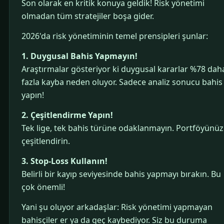
Son olarak en kritik konuya geldik! Risk yönetimi
olmadan tüm stratejiler boşa gider.
2026'da risk yönetiminin temel prensipleri şunlar:
1. Duygusal Bahis Yapmayın!
Araştırmalar gösteriyor ki duygusal kararlar %78 dah
fazla kayba neden oluyor. Sadece analiz sonucu bahis
yapın!
2. Çeşitlendirme Yapın!
Tek lige, tek bahis türüne odaklanmayın. Portföyünü
çeşitlendirin.
3. Stop-Loss Kullanın!
Belirli bir kayıp seviyesinde bahis yapmayı bırakın. Bu
çok önemli!
Yani şu oluyor arkadaşlar: Risk yönetimi yapmayan
bahisçiler er ya da geç kaybediyor. Siz bu duruma