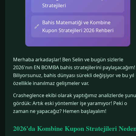
Stratejileri
Bahis Matematiği ve Kombine
🔗
Kupon Stratejileri 2026 Rehberi
Merhaba arkadaşlar! Ben Selin ve bugün sizlerle
2026'nın EN BOMBA bahis stratejilerini paylaşacağım!
Biliyorsunuz, bahis dünyası sürekli değişiyor ve bu yıl
özellikle inanılmaz gelişmeler var.
Crasheglence ekibi olarak yaptığımız analizlerde şun
gördük: Artık eski yöntemler işe yaramıyor! Peki o
zaman ne yapacağız? Hemen başlayalım!
2026'da Kombine Kupon Stratejileri Nede