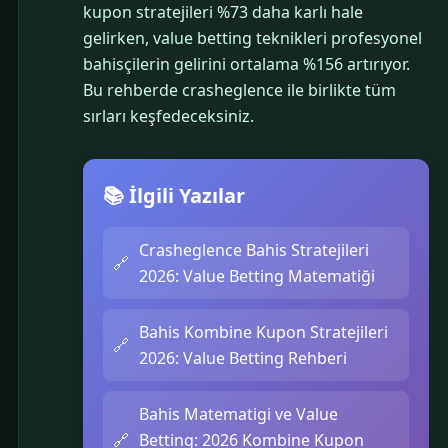
kupon stratejileri %73 daha karlı hale
gelirken, value betting teknikleri profesyonel
bahisçilerin gelirini ortalama %156 artırıyor.
Bu rehberde crasheglence ile birlikte tüm
sırları keşfedeceksiniz.
📚 İlgili Yazılar
Crasheglence Bahis Stratejileri
🔗
2026: Value Betting Matematiği
Bahis Kombine Kupon Stratejileri
🔗
2026: Value Betting Rehberi
Bahis Matematigi ve Value
🔗
Betting: 2026 Kombine Kupon