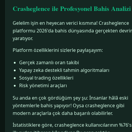
Crasheglence ile Profesyonel Bahis Analizi
Gelelim işin en heyecan verici kısmına! Crasheglence
platformu 2026'da bahis dünyasında gerçekten devr
yaratıyor.
Platform özelliklerini sizlerle paylaşayım:
Gerçek zamanlı oran takibi
Yapay zeka destekli tahmin algoritmaları
Sosyal trading özellikleri
Risk yönetimi araçları
Su anda en çok gördüğüm şey şu: İnsanlar hâlâ eski
yöntemlerle bahis yapıyor! Oysa crasheglence gibi
modern araçlarla çok daha başarılı olabilirler.
İstatistiklere göre, crasheglence kullanıcılarının %76's