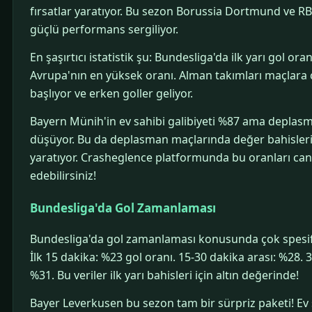
fırsatlar yaratıyor. Bu sezon Borussia Dortmund ve RB
güçlü performans sergiliyor.
En şaşırtıcı istatistik şu: Bundesliga'da ilk yarı gol or
Avrupa'nın en yüksek oranı. Alman takımları maçlara
başlıyor ve erken goller geliyor.
Bayern Münih'in ev sahibi galibiyeti %87 ama deplas
düşüyor. Bu da deplasman maçlarında değer bahisleri i
yaratıyor. Crasheglence platformunda bu oranları canl
edebilirsiniz!
Bundesliga'da Gol Zamanlaması
Bundesliga'da gol zamanlaması konusunda çok spesifik
İlk 15 dakika: %23 gol oranı. 15-30 dakika arası: %28. 
%31. Bu veriler ilk yarı bahisleri için altın değerinde!
Bayer Leverkusen bu sezon tam bir sürpriz paketi! Ev 