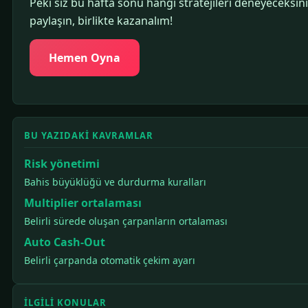
Peki siz bu hafta sonu hangi stratejileri deneyeceksi
paylaşın, birlikte kazanalım!
Hemen Oyna
BU YAZIDAKI KAVRAMLAR
Risk yönetimi
Bahis büyüklüğü ve durdurma kuralları
Multiplier ortalaması
Belirli sürede oluşan çarpanların ortalaması
Auto Cash-Out
Belirli çarpanda otomatik çekim ayarı
İLGILI KONULAR