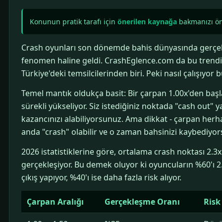
Konunun pratik tarafı için
önerilen kaynağa
bakmanızı öne
Crash oyunları son dönemde bahis dünyasında gerçek
fenomen haline geldi. CrashEglence.com da bu trend
Türkiye'deki temsilcilerinden biri. Peki nasıl çalışıyor 
Temel mantık oldukça basit: Bir çarpan 1.00x'den baş
sürekli yükseliyor. Siz istediğiniz noktada "cash out" 
kazancınızı alabiliyorsunuz. Ama dikkat - çarpan herh
anda "crash" olabilir ve o zaman bahsinizi kaybediyo
2026 istatistiklerine göre, ortalama crash noktası 2.3x
gerçekleşiyor. Bu demek oluyor ki oyuncuların %60'ı 
çıkış yapıyor, %40'ı ise daha fazla risk alıyor.
Çarpan Aralığı
Gerçekleşme Oranı
Risk