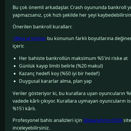
Bu çok önemli arkadaşlar. Crash oyununda bankroll y
yapmazsanız, çok hızlı şekilde her şeyi kaybedebilirsin
Önerilen bankroll kuralları:
>Blog arşivimiz
bu konunun farklı boyutlarına değinen
içerir.
Her bahiste bankrollün maksimum %5'ini riske at
Günlük kayıp limiti belirle (%20 makul)
Kazanç hedefi koy (%50 iyi bir hedef)
Duygusal kararlar alma, plan yap
Veriler gösteriyor ki, bu kurallara uyan oyuncuların %
vadede kârlı çıkıyor. Kurallara uymayan oyuncuların i
%15'i kârlı.
Profesyonel bahis analizleri için
Iddaatahmin2026
site
inceleyebilirsiniz.