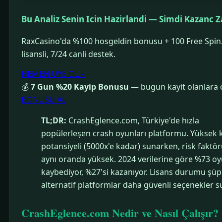
Bu Analiz Senin Icin Hazirlandi — Simdi Kazanc 
RaxCasino'da %100 hosgeldin bonusu + 100 Free Spin.
lisansli, 7/24 canli destek.
HEMEN UYE OL »
💰
7 Gun %20 Kayip Bonusu
— bugun kayit olanlara 
BONUSU AL
TL;DR:
CrashEglence.com, Türkiye'de hızla
popülerleşen crash oyunları platformu. Yüksek 
potansiyeli (5000x'e kadar) sunarken, risk faktö
aynı oranda yüksek. 2024 verilerine göre %73 o
kaybediyor, %27'si kazanıyor. Lisans durumu şüph
alternatif platformlar daha güvenli seçenekler s
CrashEglence.com Nedir ve Nasıl Çalışır?