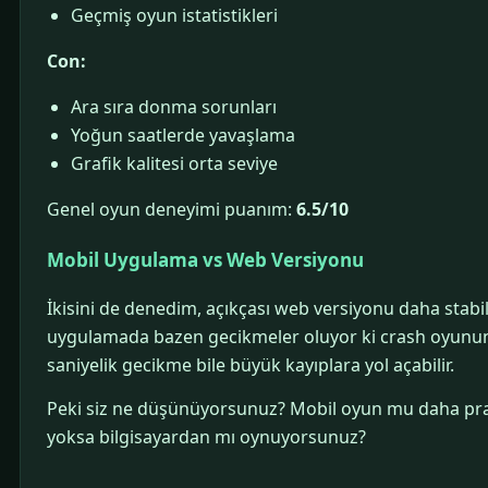
Geçmiş oyun istatistikleri
Con:
Ara sıra donma sorunları
Yoğun saatlerde yavaşlama
Grafik kalitesi orta seviye
Genel oyun deneyimi puanım:
6.5/10
Mobil Uygulama vs Web Versiyonu
İkisini de denedim, açıkçası web versiyonu daha stabil
uygulamada bazen gecikmeler oluyor ki crash oyunu
saniyelik gecikme bile büyük kayıplara yol açabilir.
Peki siz ne düşünüyorsunuz? Mobil oyun mu daha prat
yoksa bilgisayardan mı oynuyorsunuz?