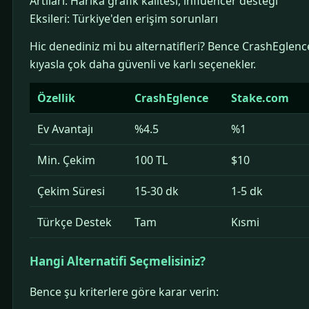
Artıları: Harika grafik kalitesi, influencer desteği
Eksileri: Türkiye'den erişim sorunları
Hic denediniz mi bu alternatifleri? Bence CrashEglen
kıyasla çok daha güvenli ve karlı seçenekler.
Özellik
CrashEglence
Stake.com
Ev Avantajı
%4.5
%1
Min. Çekim
100 TL
$10
Çekim Süresi
15-30 dk
1-5 dk
Türkçe Destek
Tam
Kısmi
Hangi Alternatifi Seçmelisiniz?
Bence şu kriterlere göre karar verin: