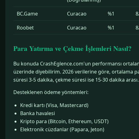
BC.Game
Curacao
%1
8
Roobet
Curacao
%1
8
Para Yatırma ve Çekme İşlemleri Nasıl?
Bu konuda CrashEglence.com'un performansı ortala
üzerinde diyebilirim. 2026 verilerine göre, ortalama p
süresi 3-5 dakika, çekme süresi ise 15-30 dakika arası.
Desteklenen ödeme yöntemleri:
Kredi kartı (Visa, Mastercard)
Banka havalesi
Kripto para (Bitcoin, Ethereum, USDT)
Elektronik cüzdanlar (Papara, Jeton)