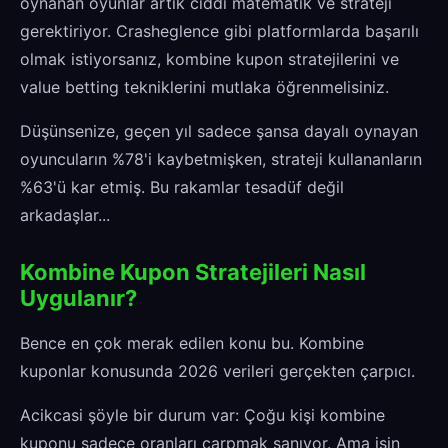
oynanan oyunlar artık ciddi matematik ve strateji
gerektiriyor. Crasheglence gibi platformlarda başarılı
olmak istiyorsanız, kombine kupon stratejilerini ve
value betting tekniklerini mutlaka öğrenmelisiniz.
Düşünsenize, geçen yıl sadece şansa dayalı oynayan
oyuncuların %78'i kaybetmişken, strateji kullananların
%63'ü kar etmiş. Bu rakamlar tesadüf değil
arkadaşlar...
Kombine Kupon Stratejileri Nasıl
Uygulanır?
Bence en çok merak edilen konu bu. Kombine
kuponlar konusunda 2026 verileri gerçekten çarpıcı.
Acikcasi şöyle bir durum var: Çoğu kişi kombine
kuponu sadece oranları çarpmak sanıyor. Ama işin