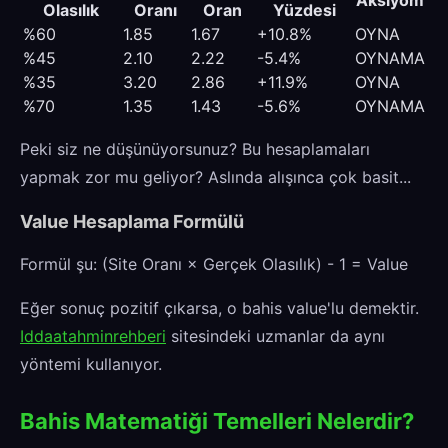
Aksiyom
Olasılık
Oranı
Oran
Yüzdesi
%60
1.85
1.67
+10.8%
OYNA
%45
2.10
2.22
-5.4%
OYNAMA
%35
3.20
2.86
+11.9%
OYNA
%70
1.35
1.43
-5.6%
OYNAMA
Peki siz ne düşünüyorsunuz? Bu hesaplamaları
yapmak zor mu geliyor? Aslında alışınca çok basit...
Value Hesaplama Formülü
Formül şu: (Site Oranı × Gerçek Olasılık) - 1 = Value
Eğer sonuç pozitif çıkarsa, o bahis value'lu demektir.
Iddaatahminrehberi
sitesindeki uzmanlar da aynı
yöntemi kullanıyor.
Bahis Matematiği Temelleri Nelerdir?