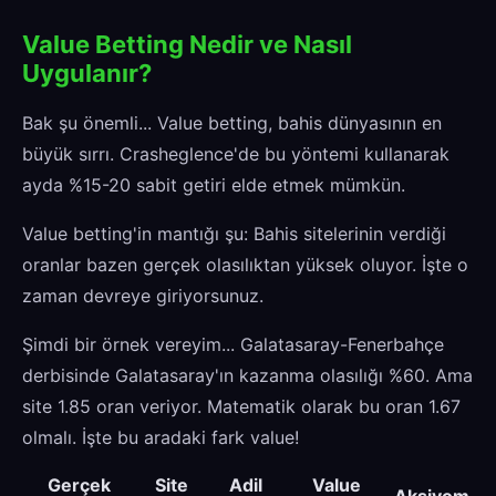
Value Betting Nedir ve Nasıl
Uygulanır?
Bak şu önemli... Value betting, bahis dünyasının en
büyük sırrı. Crasheglence'de bu yöntemi kullanarak
ayda %15-20 sabit getiri elde etmek mümkün.
Value betting'in mantığı şu: Bahis sitelerinin verdiği
oranlar bazen gerçek olasılıktan yüksek oluyor. İşte o
zaman devreye giriyorsunuz.
Şimdi bir örnek vereyim... Galatasaray-Fenerbahçe
derbisinde Galatasaray'ın kazanma olasılığı %60. Ama
site 1.85 oran veriyor. Matematik olarak bu oran 1.67
olmalı. İşte bu aradaki fark value!
Gerçek
Site
Adil
Value