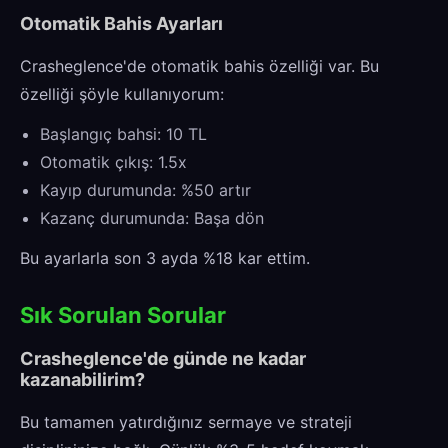
Otomatik Bahis Ayarları
Crasheglence'de otomatik bahis özelliği var. Bu
özelliği şöyle kullanıyorum:
Başlangıç bahsi: 10 TL
Otomatik çıkış: 1.5x
Kayıp durumunda: %50 artır
Kazanç durumunda: Başa dön
Bu ayarlarla son 3 ayda %18 kar ettim.
Sık Sorulan Sorular
Crasheglence'de günde ne kadar
kazanabilirim?
Bu tamamen yatırdığınız sermaye ve strateji