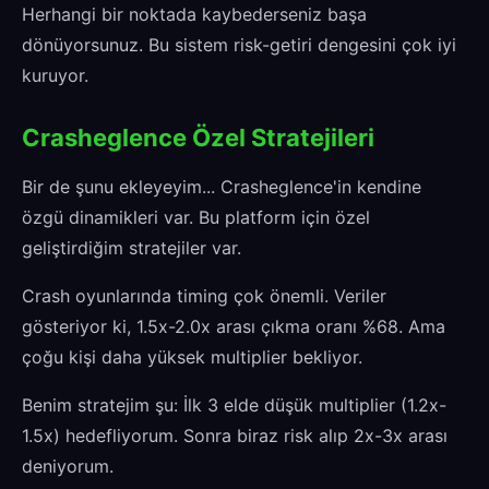
Herhangi bir noktada kaybederseniz başa
dönüyorsunuz. Bu sistem risk-getiri dengesini çok iyi
kuruyor.
Crasheglence Özel Stratejileri
Bir de şunu ekleyeyim... Crasheglence'in kendine
özgü dinamikleri var. Bu platform için özel
geliştirdiğim stratejiler var.
Crash oyunlarında timing çok önemli. Veriler
gösteriyor ki, 1.5x-2.0x arası çıkma oranı %68. Ama
çoğu kişi daha yüksek multiplier bekliyor.
Benim stratejim şu: İlk 3 elde düşük multiplier (1.2x-
1.5x) hedefliyorum. Sonra biraz risk alıp 2x-3x arası
deniyorum.