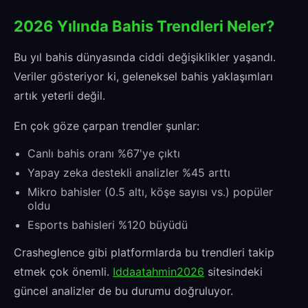
2026 Yılında Bahis Trendleri Neler?
Bu yıl bahis dünyasında ciddi değişiklikler yaşandı.
Veriler gösteriyor ki, geleneksel bahis yaklaşımları
artık yeterli değil.
En çok göze çarpan trendler şunlar:
Canlı bahis oranı %67'ye çıktı
Yapay zeka destekli analizler %45 arttı
Mikro bahisler (0.5 altı, köşe sayısı vs.) popüler
oldu
Esports bahisleri %120 büyüdü
Crasheglence gibi platformlarda bu trendleri takip
etmek çok önemli.
Iddaatahmin2026
sitesindeki
güncel analizler de bu durumu doğruluyor.