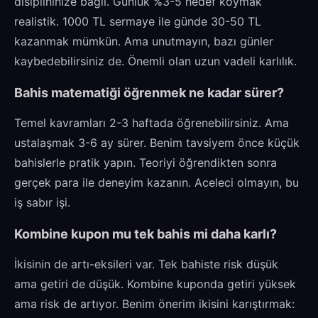
disiplininize bağlı. Günlük %3-5 hedef koymak
realistik. 1000 TL sermaye ile günde 30-50 TL
kazanmak mümkün. Ama unutmayın, bazı günler
kaybedebilirsiniz de. Önemli olan uzun vadeli karlılık.
Bahis matematiği öğrenmek ne kadar sürer?
Temel kavramları 2-3 haftada öğrenebilirsiniz. Ama
ustalaşmak 3-6 ay sürer. Benim tavsiyem önce küçük
bahislerle pratik yapın. Teoriyi öğrendikten sonra
gerçek para ile deneyim kazanın. Aceleci olmayın, bu
iş sabır işi.
Kombine kupon mu tek bahis mi daha karlı?
İkisinin de artı-eksileri var. Tek bahiste risk düşük
ama getiri de düşük. Kombine kuponda getiri yüksek
ama risk de artıyor. Benim önerim ikisini karıştırmak: