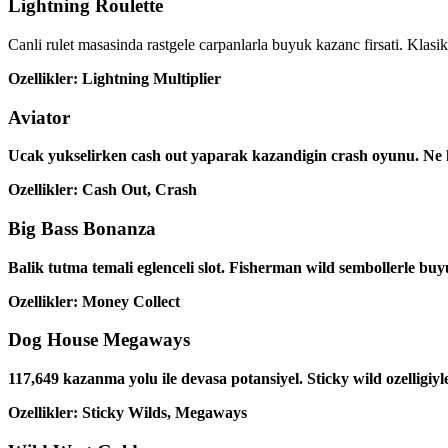
Lightning Roulette
Canli rulet masasinda rastgele carpanlarla buyuk kazanc firsati. Klas
Ozellikler: Lightning Multiplier
Aviator
Ucak yukselirken cash out yaparak kazandigin crash oyunu. Ne 
Ozellikler: Cash Out, Crash
Big Bass Bonanza
Balik tutma temali eglenceli slot. Fisherman wild sembollerle bu
Ozellikler: Money Collect
Dog House Megaways
117,649 kazanma yolu ile devasa potansiyel. Sticky wild ozelligiyle
Ozellikler: Sticky Wilds, Megaways