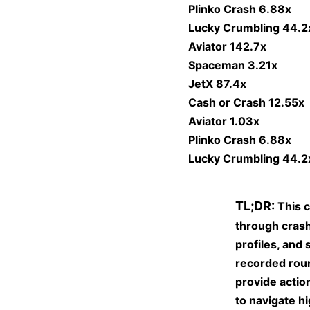
Plinko Crash
6.88x
Lucky Crumbling
44.2
Aviator
142.7x
Spaceman
3.21x
JetX
87.4x
Cash or Crash
12.55x
Aviator
1.03x
Plinko Crash
6.88x
Lucky Crumbling
44.2
TL;DR:
This c
through crash
profiles, and
recorded roun
provide actio
to navigate h