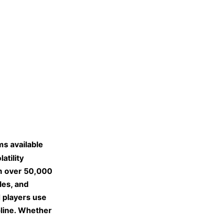
s available
atility
om over 50,000
les, and
 players use
pline. Whether