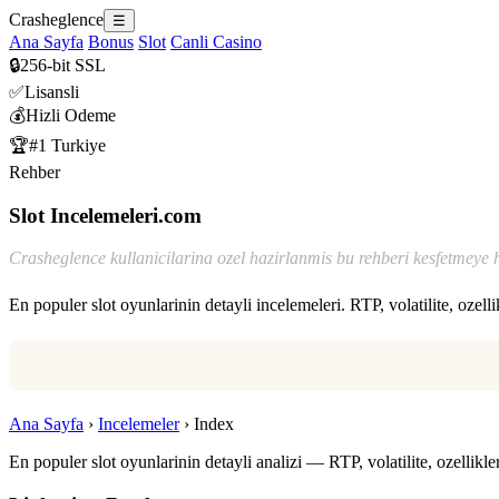
Crasheglence
☰
Ana Sayfa
Bonus
Slot
Canli Casino
🔒
256-bit SSL
✅
Lisansli
💰
Hizli Odeme
🏆
#1 Turkiye
Rehber
Slot Incelemeleri.com
Crasheglence kullanicilarina ozel hazirlanmis bu rehberi kesfetmeye 
En populer slot oyunlarinin detayli incelemeleri. RTP, volatilite, ozellik
Ana Sayfa
›
Incelemeler
›
Index
En populer slot oyunlarinin detayli analizi — RTP, volatilite, ozellikler