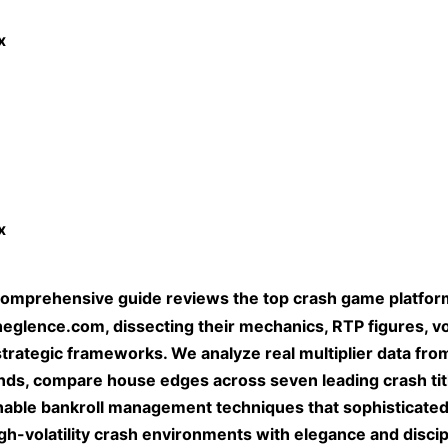
x
x
omprehensive guide reviews the top crash game platform
eglence.com, dissecting their mechanics, RTP figures, vol
 strategic frameworks. We analyze real multiplier data fr
ds, compare house edges across seven leading crash tit
nable bankroll management techniques that sophisticated
igh-volatility crash environments with elegance and disci