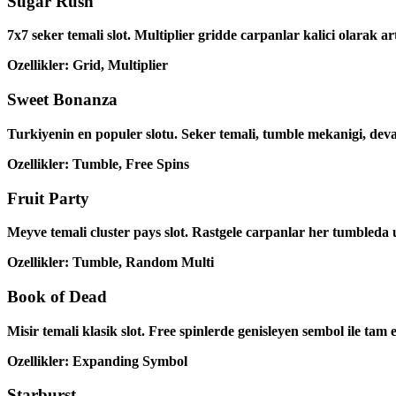
Sugar Rush
7x7 seker temali slot. Multiplier gridde carpanlar kalici olarak ar
Ozellikler: Grid, Multiplier
Sweet Bonanza
Turkiyenin en populer slotu. Seker temali, tumble mekanigi, dev
Ozellikler: Tumble, Free Spins
Fruit Party
Meyve temali cluster pays slot. Rastgele carpanlar her tumbleda 
Ozellikler: Tumble, Random Multi
Book of Dead
Misir temali klasik slot. Free spinlerde genisleyen sembol ile tam
Ozellikler: Expanding Symbol
Starburst